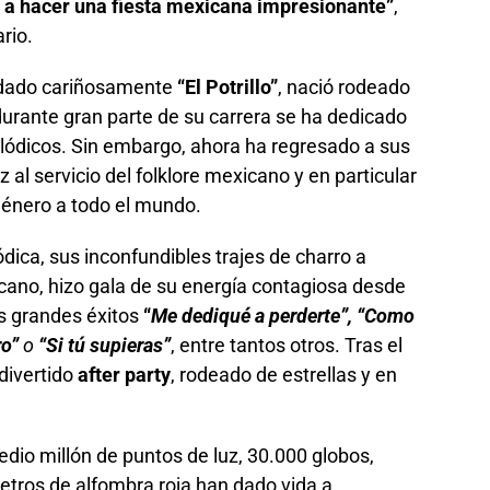
a hacer una fiesta mexicana impresionante”
,
rio.
odado cariñosamente
“El Potrillo”
, nació rodeado
urante gran parte de su carrera se ha dedicado
ódicos. Sin embargo, ahora ha regresado a sus
al servicio del folklore mexicano y en particular
género a todo el mundo.
ica, sus inconfundibles trajes de charro a
ano, hizo gala de su energía contagiosa desde
s grandes éxitos
“
Me dediqué
a perderte”, “Como
ro”
o
“Si tú supieras”
, entre tantos otros. Tras el
 divertido
after party
, rodeado de estrellas y en
edio millón de puntos de luz, 30.000 globos,
etros de alfombra roja han dado vida a