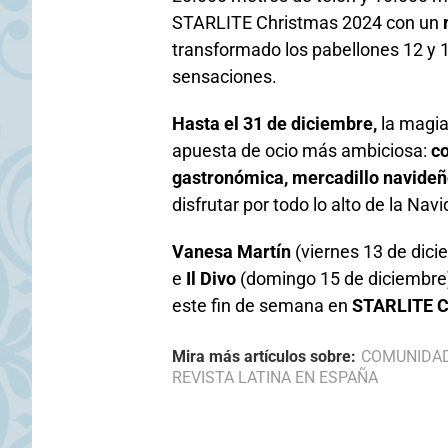
STARLITE Christmas 2024 con un
transformado los pabellones 12 y
sensaciones.
Hasta el 31 de diciembre,
la magi
apuesta de ocio más ambiciosa:
co
gastronómica, mercadillo navide
disfrutar por todo lo alto de la Nav
Vanesa Martín
(viernes 13 de dici
e
Il Divo
(domingo 15 de diciembre)
este fin de semana en
STARLITE C
Mira más artículos sobre:
COMUNIDA
REVISTA LATINA EN ESPAÑA