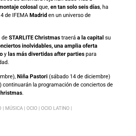
montaje colosal
que,
en tan solo seis días
, ha
 14 de IFEMA
Madrid
en un universo de
a de
STARLITE Christmas
traerá
a
la capital
su
nciertos inolvidables, una amplia oferta
ño
y
las más divertidas after parties
para
idad.
embre),
Niña Pastori
(sábado 14 de diciembre)
 continuarán la programación de conciertos de
hristmas
.
D
|
MÚSICA
|
OCIO
|
OCIO LATINO
|