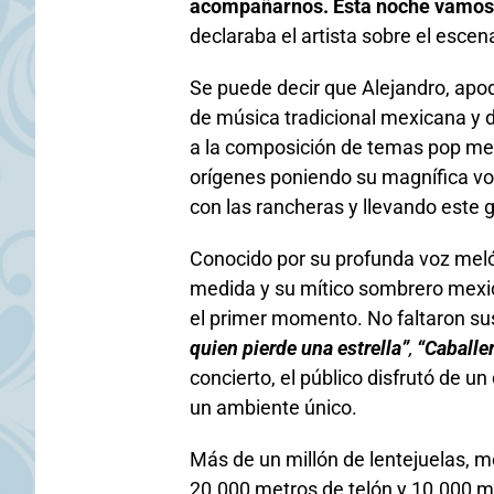
acompañarnos. Esta noche vamos 
declaraba el artista sobre el escena
Se puede decir que Alejandro, ap
de música tradicional mexicana y d
a la composición de temas pop mel
orígenes poniendo su magnífica voz 
con las rancheras y llevando este 
Conocido por su profunda voz melód
medida y su mítico sombrero mexic
el primer momento. No faltaron su
quien pierde una estrella”
,
“Caballe
concierto, el público disfrutó de un
un ambiente único.
Más de un millón de lentejuelas, m
20.000 metros de telón y 10.000 m