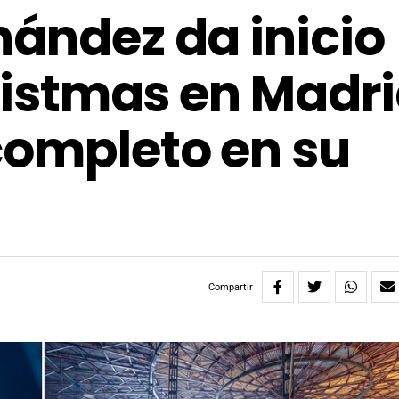
nández da inicio
hristmas en Madr
completo en su
Compartir