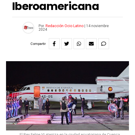
Iberoamericana
Por
Redacción Ocio Latino
|
14 noviembre
2024
Compartir
El Rey Felipe VI aterriza en la ciudad ecuatoriana de Cuenca