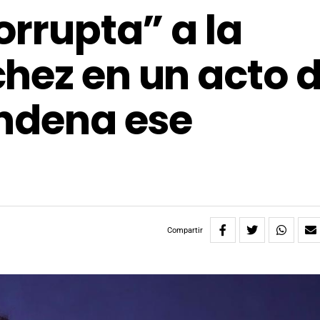
orrupta” a la
hez en un acto 
ondena ese
Compartir