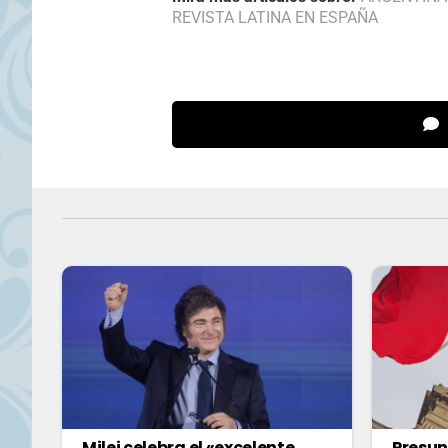
REVISTA LATINA EN ESPAÑA
Milei celebra el «excelente
Presun