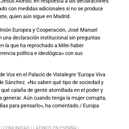
 Jesús Alonso, en respuesta a las declaraciones
ado con medidas adicionales si no se produce
este, quien aún sigue en Madrid.
, Unión Europea y Cooperación, José Manuel
 una declaración institucional sin preguntas
n la que ha reprochado a Milei haber
rencia política e ideológica» con sus
de Vox en el Palacio de Vistalegre ‘Europa Viva
r de Sánchez. «No saben qué tipo de sociedad y
 qué calaña de gente atornillada en el poder y
a generar. Aún cuando tenga la mujer corrupta,
días para pensarlo», ha comentado./ Europa
|
COMUNIDAD
|
LATINOS EN ESPAÑA
|