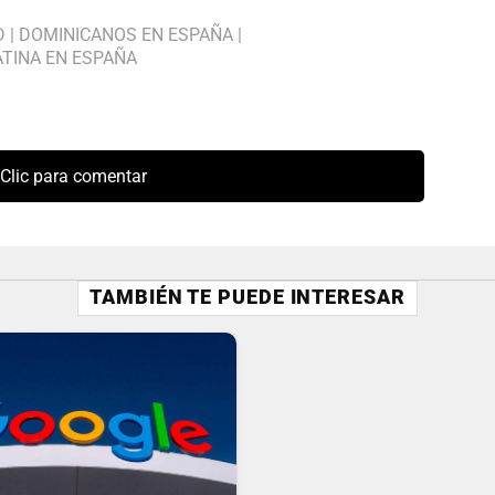
D
|
DOMINICANOS EN ESPAÑA
|
ATINA EN ESPAÑA
Clic para comentar
TAMBIÉN TE PUEDE INTERESAR