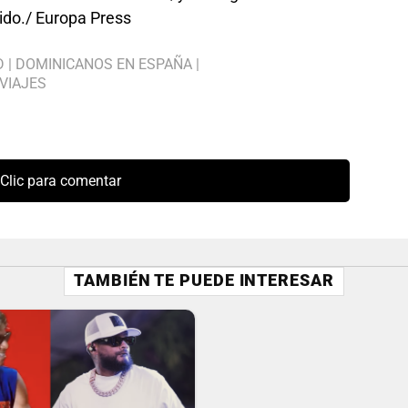
uido./ Europa Press
D
|
DOMINICANOS EN ESPAÑA
|
VIAJES
Clic para comentar
TAMBIÉN TE PUEDE INTERESAR