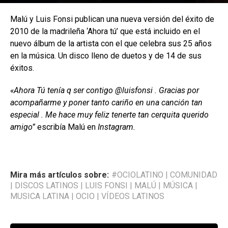
Malú y Luis Fonsi publican una nueva versión del éxito de
2010 de la madrileña ‘Ahora tú’ que está incluido en el
nuevo álbum de la artista con el que celebra sus 25 años
en la música. Un disco lleno de duetos y de 14 de sus
éxitos.
«Ahora Tú tenía q ser contigo @luisfonsi . Gracias por
acompañarme y poner tanto cariño en una canción tan
especial . Me hace muy feliz tenerte tan cerquita querido
amigo”
escribía Malú en
Instagram.
Mira más artículos sobre:
#OCIOLATINO
|
COMUNIDAD
|
DISCOS LATINOS
|
LUIS FONSI
|
MALÚ
|
MÚSICA
|
MUSICA LATINA
|
OCIO
|
VÍDEOS LATINOS