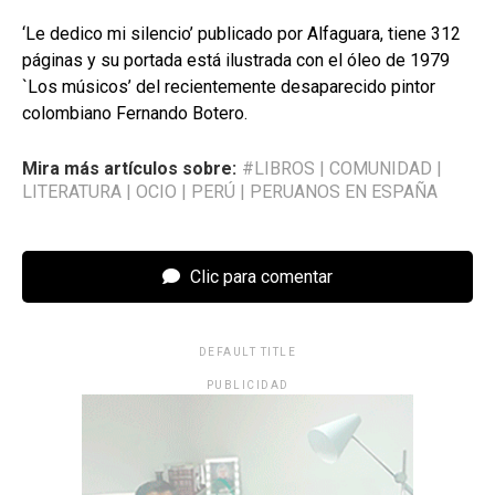
‘Le dedico mi silencio’ publicado por Alfaguara, tiene 312
páginas y su portada está ilustrada con el óleo de 1979
`Los músicos’ del recientemente desaparecido pintor
colombiano Fernando Botero.
Mira más artículos sobre:
#LIBROS
|
COMUNIDAD
|
LITERATURA
|
OCIO
|
PERÚ
|
PERUANOS EN ESPAÑA
Clic para comentar
DEFAULT TITLE
PUBLICIDAD