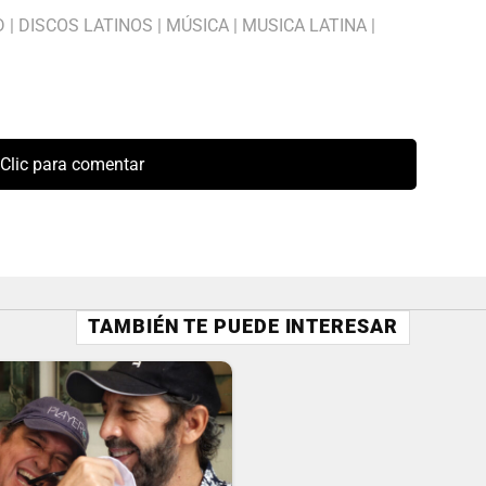
D
|
DISCOS LATINOS
|
MÚSICA
|
MUSICA LATINA
|
Clic para comentar
TAMBIÉN TE PUEDE INTERESAR