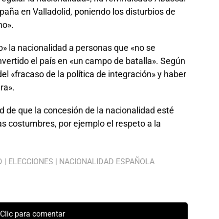
aña en Valladolid, poniendo los disturbios de
no».
do» la nacionalidad a personas que «no se
vertido el país en «un campo de batalla». Según
l «fracaso de la política de integración» y haber
ra».
dad de que la concesión de la nacionalidad esté
as costumbres, por ejemplo el respeto a la
D
|
ELECCIONES
|
NACIONALIDAD ESPAÑOLA
Clic para comentar