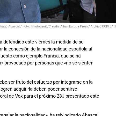
 Santiago Abascal./ Foto: Photogenic/Claudia Alba - Europa Press / Archivo OCIO LAT
ha defendido este viernes la medida de su
r la concesión de la nacionalidad española al
 puesto como ejemplo Francia, que se ha
a» provocado por personas que «no se sienten
be ser fruto del esfuerzo por integrarse en la
logren adquirirla deben poder sentirse
toral de Vox para el próximo 23J presentado este
regalar la nacionalidad», ha reivindicado Abascal