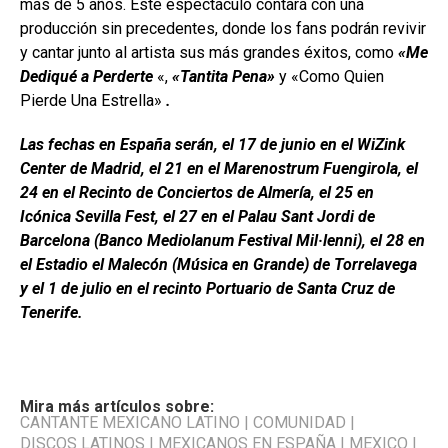
más de 5 años. Este espectáculo contará con una
producción sin precedentes, donde los fans podrán revivir
y cantar junto al artista sus más grandes éxitos, como
«Me
Dediqué a Perderte
«,
«Tantita Pena»
y «Como Quien
Pierde Una Estrella»
.
Las fechas en España serán, el 17 de junio en el WiZink
Center de Madrid, el 21 en el Marenostrum Fuengirola, el
24 en el Recinto de Conciertos de Almería, el 25 en
Icónica Sevilla Fest, el 27 en el Palau Sant Jordi de
Barcelona (Banco Mediolanum Festival Mil·lenni), el 28 en
el Estadio el Malecón (Música en Grande) de Torrelavega
y el 1 de julio en el recinto Portuario de Santa Cruz de
Tenerife.
Mira más artículos sobre:
CANTANTE MEXICANO LATINO
|
COMUNIDAD
|
DISCOS LATINOS
|
MEXICANOS EN ESPAÑA
|
MEXICO
|