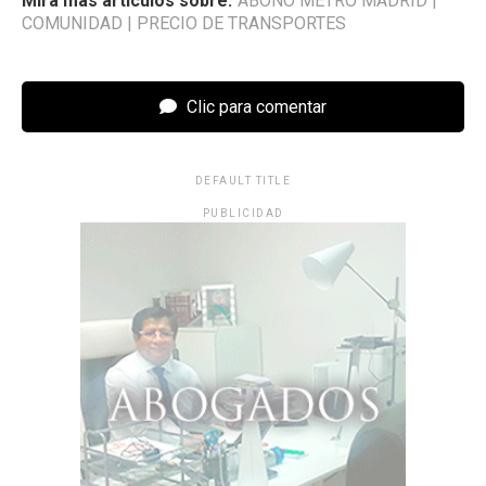
Mira más artículos sobre:
ABONO METRO MADRID
|
COMUNIDAD
|
PRECIO DE TRANSPORTES
Clic para comentar
DEFAULT TITLE
PUBLICIDAD