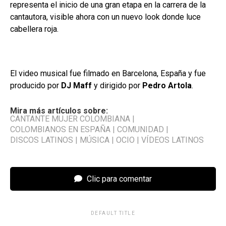
representa el inicio de una gran etapa en la carrera de la
cantautora, visible ahora con un nuevo look donde luce
cabellera roja.
El video musical fue filmado en Barcelona, España y fue
producido por
DJ Maff
y dirigido por
Pedro Artola
.
Mira más artículos sobre:
CANTANTE MUJER COLOMBIANA
|
COLOMBIANOS EN ESPAÑA
|
COMUNIDAD
|
DISCOS LATINOS
|
MÚSICA
|
OCIO
|
VÍDEOS LATINOS
Clic para comentar
DEFAULT TITLE