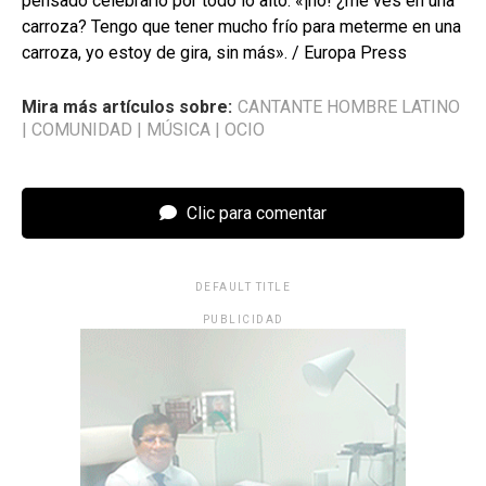
pensado celebrarlo por todo lo alto: «¡no! ¿me ves en una
carroza? Tengo que tener mucho frío para meterme en una
carroza, yo estoy de gira, sin más». / Europa Press
Mira más artículos sobre:
CANTANTE HOMBRE LATINO
|
COMUNIDAD
|
MÚSICA
|
OCIO
Clic para comentar
DEFAULT TITLE
PUBLICIDAD