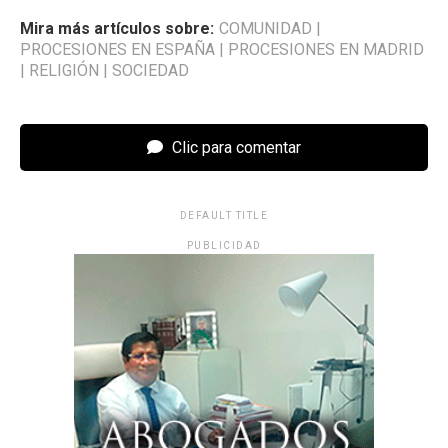
Mira más artículos sobre:
COMUNIDAD
|
PROCESIONES EN ESPAÑA
|
PROCESIONES EN MADRID
|
RELIGIÓN
|
SOCIEDAD
Clic para comentar
DEFAULT TITLE
PUBLICIDAD