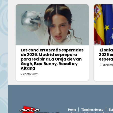
Los conciertos más esperados
El sal
de 2026: Madrid se prepara
2025 en
para recibir a La Oreja de Van
espera
Gogh, Bad Bunny, Rosalía y
30 diciem
Aitana
2 enero 2026
Home
Términos de uso
Est