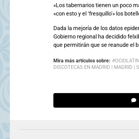
«Los tabernarios tienen un poco má
«con esto y el ‘fresquillo'» los bot
Dada la mejoría de los datos epid
Gobierno regional ha decidido felxib
que permitirán que se reanude el ba
Mira más artículos sobre:
#OCIOLATI
DISCOTECAS EN MADRID
|
MADRID
|