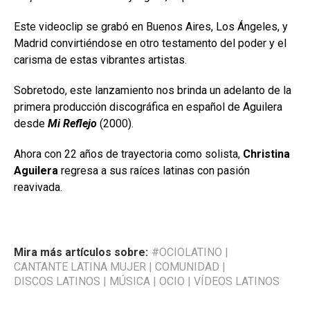
Este videoclip se grabó en Buenos Aires, Los Ángeles, y
Madrid convirtiéndose en otro testamento del poder y el
carisma de estas vibrantes artistas.
Sobretodo, este lanzamiento nos brinda un adelanto de la
primera producción discográfica en español de Aguilera
desde
Mi Reflejo
(2000).
Ahora con 22 años de trayectoria como solista,
Christina
Aguilera
regresa a sus raíces latinas con pasión
reavivada.
Mira más artículos sobre:
#OCIOLATINO
|
CANTANTE LATINA MUJER
|
COMUNIDAD
|
DISCOS LATINOS
|
MÚSICA
|
OCIO
|
VÍDEOS LATINOS