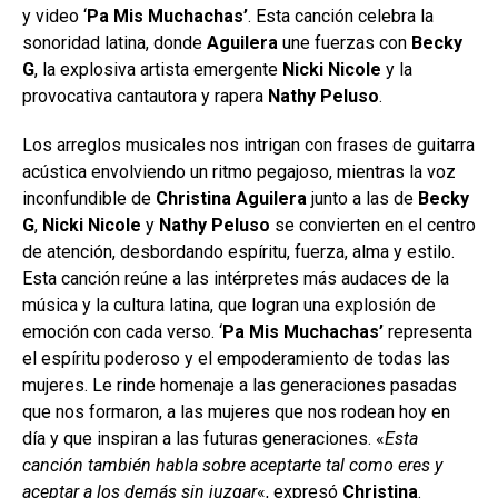
y video ‘
Pa Mis Muchachas’
. Esta canción celebra la
sonoridad latina, donde
Aguilera
une fuerzas con
Becky
G
, la explosiva artista emergente
Nicki Nicole
y la
provocativa cantautora y rapera
Nathy Peluso
.
Los arreglos musicales nos intrigan con frases de guitarra
acústica envolviendo un ritmo pegajoso, mientras la voz
inconfundible de
Christina Aguilera
junto a las de
Becky
G
,
Nicki Nicole
y
Nathy Peluso
se convierten en el centro
de atención, desbordando espíritu, fuerza, alma y estilo.
Esta canción reúne a las intérpretes más audaces de la
música y la cultura latina, que logran una explosión de
emoción con cada verso. ‘
Pa Mis Muchachas’
representa
el espíritu poderoso y el empoderamiento de todas las
mujeres. Le rinde homenaje a las generaciones pasadas
que nos formaron, a las mujeres que nos rodean hoy en
día y que inspiran a las futuras generaciones. «
Esta
canción también habla sobre aceptarte tal como eres y
aceptar a los demás sin juzgar
«, expresó
Christina
.