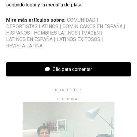
segundo lugar y la medalla de plata.
Mira más artículos sobre:
COMUNIDAD
|
DEPORTISTAS LATINOS
|
DOMINICANOS EN ESPAÑA
|
HISPANOS
|
HOMBRES LATINOS
|
IMAGEN
|
LATINOS EN ESPAÑA
|
LATINOS EXITOSOS
|
REVISTA LATINA
Clic para comentar
DEFAULT TITLE
PUBLICIDAD