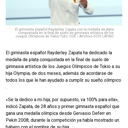
El gimnasta español Rayderley Zapata con la medalla de plata
conquistada en la final de suelo de gimnasia artística de los
Juegos Olímpicos de Tokio/ Foto: COE / Artchivo OCIO LATINO
El gimnasta español Rayderley Zapata ha dedicado la
medalla de plata conquistada en la final de suelo de
gimnasia artística de los Juegos Olímpicos de Tokio a su
hija Olympia, de dos meses, además de acordarse de
todos los que le han ayudado a cumplir su sueño olímpico
.
«Se la dedico a mi hija, por supuesto, va 100% para ella»,
indicó Zapata, de 28 años y primer gimnasta español que
gana una medalla olímpica desde Gervasio Deferr en
Pekín 2008;
durante la competición ya había mostrado un
babero con el nombre de su hija.