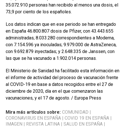
35.072.910 personas han recibido al menos una dosis, el
73,9 por ciento de los españoles.
Los datos indican que en ese periodo se han entregado
en España 46.800.807 dosis de Pfizer, con 43.443.655
administradas; 8.033.280 correspondientes a Moderna,
con 7.154.596 ya inoculadas; 9.979.000 de AstraZeneca,
con 9.692.879 inyectadas; y 2.648.335 de Janssen, con
las que se ha vacunado a 1.902.014 personas.
El Ministerio de Sanidad ha facilitado esta información en
el informe de actividad del proceso de vacunación frente
al COVID-19 en base a datos recogidos entre el 27 de
diciembre de 2020, día en el que comenzaron las
vacunaciones, y el 17 de agosto. / Europa Press
Mira más artículos sobre:
COMUNIDAD
|
CORONAVIRUS EN ESPAÑA
|
COVID 19 EN ESPAÑA
|
IMAGEN
|
REVISTA LATINA
|
SALUD EN ESPAÑA
|