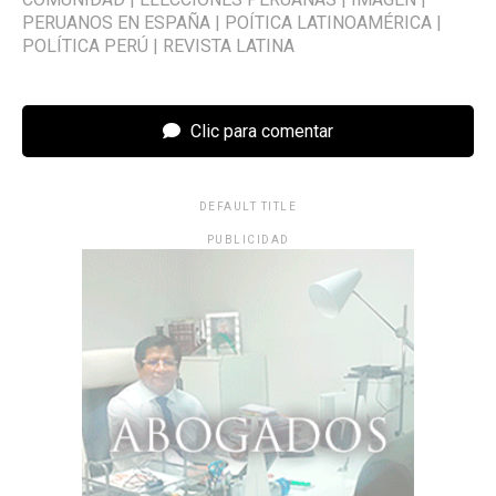
PERUANOS EN ESPAÑA
|
POÍTICA LATINOAMÉRICA
|
POLÍTICA PERÚ
|
REVISTA LATINA
Clic para comentar
DEFAULT TITLE
PUBLICIDAD