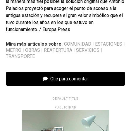
la manera más fiel posible la solución original que Antonio
Palacios proyectó para acoger el punto de acceso a la
antigua estación y recupera el gran valor simbólico que el
tuvo durante los años en los que estuvo en
funcionamiento. / Europa Press
Mira más artículos sobre:
COMUNIDAD
|
ESTACIONES
|
METRO
|
OBRAS
|
REAPERTURA
|
SERVICIOS
|
TRANSPORTE
Clic para comentar
DEFAULT TITLE
PUBLICIDAD