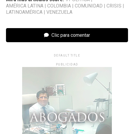
AMÉRICA LATINA
|
COLOMBIA
|
COMUNIDAD
|
CRISIS
|
LATINOAMÉRICA
|
VENEZUELA
Clic para comentar
DEFAULT TITLE
PUBLICIDAD