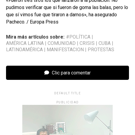
«Fueron tres tiros los que lanzaron a la población. No
pudimos verificar que si fueron de goma las balas, pero lo
que sí vimos fue que tiraron a darnos», ha asegurado
Pacheco. / Europa Press
Mira más artículos sobre:
#POLÍTICA
|
AMÉRICA LATINA
|
COMUNIDAD
|
CRISIS
|
CUBA
|
LATINOAMÉRICA
|
MANIFESTACION
|
PROTESTAS
Clic para comentar
DEFAULT TITLE
PUBLICIDAD