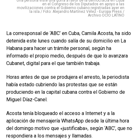
Una persona viste una gorra a favor de la democracia en Cuba
en el Congreso de los Diputados en apoyo a las
movilizaciones contra el Gobierno cubano registradas ayer en
la isla./ Foto: Alejandro Martínez Vélez - Europa Press /
Archivo OCIO LATINO
La corresponsal de ‘ABC’ en Cuba, Camila Acosta, ha sido
detenida este lunes cuando salía de su domicilio en La
Habana para hacer un trámite personal, según ha
informado el propio medio, después de que lo avanzara
Cubanet, digital para el que también trabaja.
Horas antes de que se produjera el arresto, la periodista
había estado cubriendo las protestas que se están
produciendo en la capital cubana contra el Gobierno de
Miguel Díaz-Canel.
Acosta tenía bloqueado el acceso a Internet y a la
aplicación de mensajería WhatsApp desde la última hora
del domingo motivo que «justificaba», según ‘ABC’, que no
respondiera a los mensajes y llamadas.