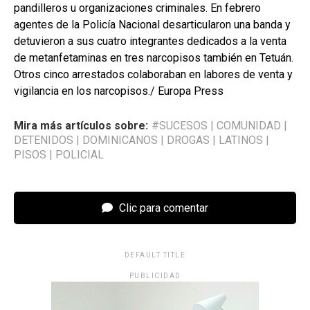
pandilleros u organizaciones criminales. En febrero
agentes de la Policía Nacional desarticularon una banda y
detuvieron a sus cuatro integrantes dedicados a la venta
de metanfetaminas en tres narcopisos también en Tetuán.
Otros cinco arrestados colaboraban en labores de venta y
vigilancia en los narcopisos./ Europa Press
Mira más artículos sobre:
#SUCESOS
|
COMUNIDAD
|
DETENIDOS
|
DOMINICANOS
|
DROGAS
|
LATINOS
|
PISOS
|
POLICIAL
Clic para comentar
DEFAULT TITLE
PUBLICIDAD