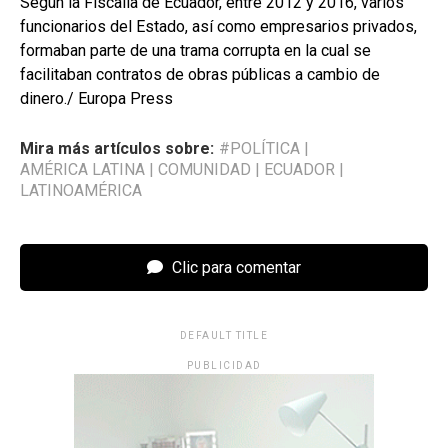
Según la Fiscalía de Ecuador, entre 2012 y 2016, varios
funcionarios del Estado, así como empresarios privados,
formaban parte de una trama corrupta en la cual se
facilitaban contratos de obras públicas a cambio de
dinero./ Europa Press
Mira más artículos sobre:
#POLÍTICA
|
AMÉRICA LATINA
|
COMUNIDAD
|
ECUADOR
|
LATINOAMÉRICA
Clic para comentar
DEFAULT TITLE
PUBLICIDAD