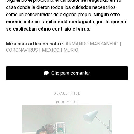
Siguiendo el protocolo, el cantautor se resguardó en su
casa donde le dieron todos los cuidados necesarios
como un concentrador de oxígeno propio.
Ningún otro
miembro de su familia está contagiado, por lo que no
se explicaban cómo contrajo el virus.
Mira más artículos sobre:
ARMANDO MANZANERO
|
CORONAVIRUS
|
MEXICO
|
MURIÓ
Clic para comentar
DEFAULT TITLE
PUBLICIDAD