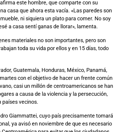
 afirma este hombre, que comparte con su
una casa que ahora esta vacía. «Las paredes son
 mueble, ni siquiera un plato para comer. No soy
esé a casa sentí ganas de llorar», lamenta.
enes materiales no son importantes, pero son
bajan toda su vida por ellos y en 15 días, todo
lvador, Guatemala, Honduras, México, Panamá,
l martes con el objetivo de hacer un frente común
n vano, casi un millón de centroamericanos se han
gares a causa de la violencia y la persecución,
n países vecinos.
ndro Giammattei, cuyo país precisamente tomará
ional, ya avisó en noviembre de que es necesario
 Centroamérica para evitar que los ciudadanos