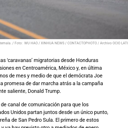
Guatemala. / Foto: WU HAO / XINHUA NEWS / CONTACTOPHOTO / Archivo OCIO LAT
vas ‘caravanas’ migratorias desde Honduras
iones en Centroamérica, México y, en última
enos de mes y medio de que el demócrata Joe
 la promesa de dar marcha atrás a la campaña
nte saliente, Donald Trump.
r de canal de comunicación para que los
ados Unidos partan juntos desde un único punto,
reña de San Pedro Sula. El primero de estos
s y ya hay previsto otro a mediados de enero.