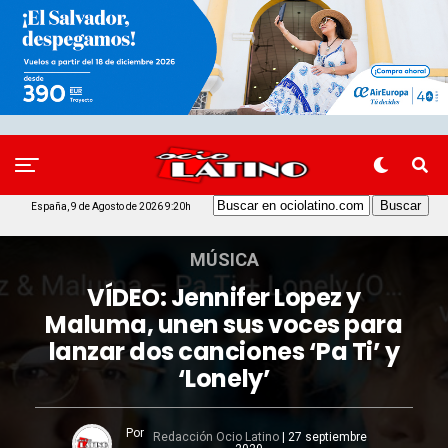
España, 9 de Agosto de 2026 9:20h
MÚSICA
VÍDEO: Jennifer Lopez y
Maluma, unen sus voces para
lanzar dos canciones ‘Pa Ti’ y
‘Lonely’
Por
Redacción Ocio Latino
|
27 septiembre