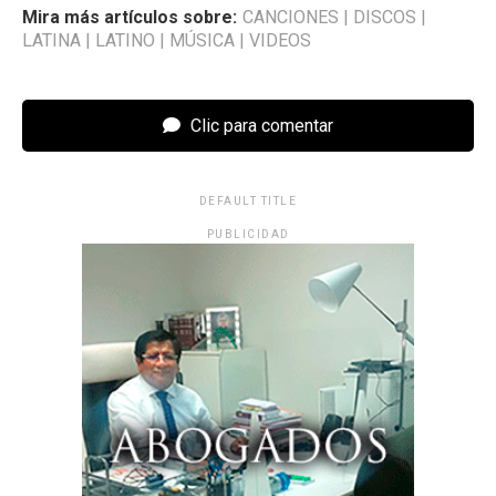
Mira más artículos sobre:
CANCIONES
|
DISCOS
|
LATINA
|
LATINO
|
MÚSICA
|
VIDEOS
Clic para comentar
DEFAULT TITLE
PUBLICIDAD