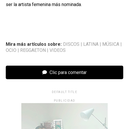
ser la artista femenina más nominada.
Mira más artículos sobre:
DISCOS
|
LATINA
|
MÚSICA
|
OCIO
|
REGGAETON
|
VIDEOS
Clic para comentar
DEFAULT TITLE
PUBLICIDAD