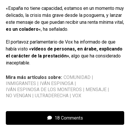
«España no tiene capacidad, estamos en un momento muy
delicado, la crisis más grave desde la posguerra, y lanzar
este mensaje de que puedan recibir una renta mínima vital,
es un coladero
«, ha señalado.
El portavoz parlamentario de Vox ha informado de que
había visto
«vídeos de personas, en árabe, explicando
el carácter de la prestación»
, algo que ha considerado
inaceptable.
Mira más artículos sobre:
COMUNIDAD
|
INMIGRANTES
|
IVÁN ESPINOSA
|
IVÁN ESPINOSA DE LOS MONTEROS
|
MENSAJE
|
NO VENGAN
|
ULTRADERECHA
|
VOX
18 Comments