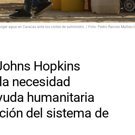
oger agua en Caracas ante los cortes de suministro. / Foto: Pedro Rances Mattey/
 Johns Hopkins
 la necesidad
yuda humanitaria
ación del sistema de