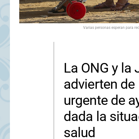
Varias personas esperan para rec
La ONG y la
advierten de
urgente de a
dada la situ
salud