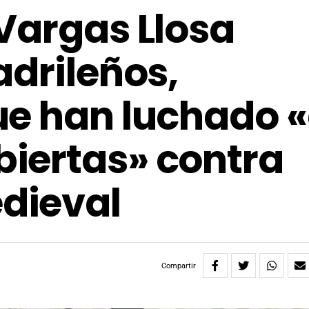
Vargas Llosa
adrileños,
ue han luchado 
iertas» contra
dieval
Compartir