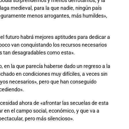
odía sorprendernos y menos derrotarnos, y la
laga medieval, para la que nadie, ningún país
seguramente menos arrogantes, más humildes»,
 el futuro habrá mejores aptitudes para dedicar a
 apoco van conquistando los recursos necesarios
sas tan desagradables como esta».
, en la que parecía haberse dado un regreso a la
chado en condiciones muy difíciles, a veces sin
poyos necesarios», pero que han conseguido
ocediendo».
esidad ahora de «afrontar las secuelas de esta
ar en el campo social, económico, y que va a
ectacular, pero más silencioso».