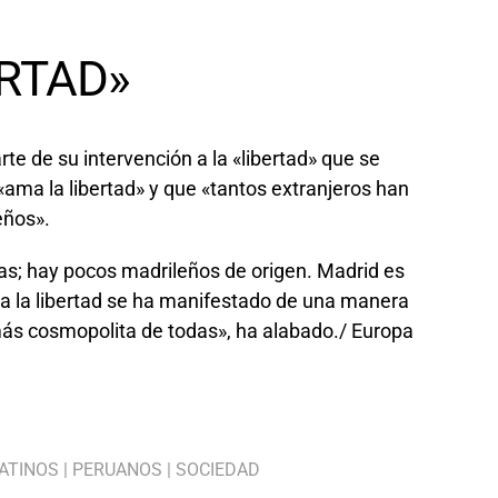
ERTAD»
te de su intervención a la «libertad» que se
«ama la libertad» y que «tantos extranjeros han
eños».
as; hay pocos madrileños de origen. Madrid es
 a la libertad se ha manifestado de una manera
más cosmopolita de todas», ha alabado./ Europa
ATINOS
|
PERUANOS
|
SOCIEDAD