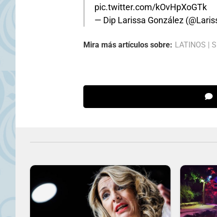
pic.twitter.com/kOvHpXoGTk
— Dip Larissa González (@Lari
Mira más artículos sobre:
LATINOS
|
S