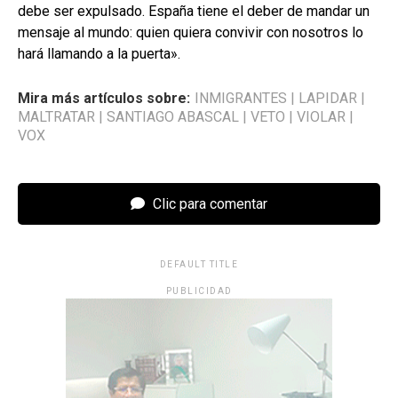
debe ser expulsado. España tiene el deber de mandar un
mensaje al mundo: quien quiera convivir con nosotros lo
hará llamando a la puerta».
Mira más artículos sobre:
INMIGRANTES
|
LAPIDAR
|
MALTRATAR
|
SANTIAGO ABASCAL
|
VETO
|
VIOLAR
|
VOX
Clic para comentar
DEFAULT TITLE
PUBLICIDAD