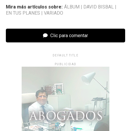
Mira más artículos sobre:
ÁLBUM
|
DAVID BISBAL
|
EN TUS PLANES
|
VARIADO
Clic para comentar
DEFAULT TITLE
PUBLICIDAD