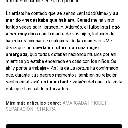
resintieron durante ese largo periodo.
La artista ha contado que se sentía «enfadadísima» y
su
marido «necesitaba que hablara.
Gerard me ha visto
tantas veces salir llorando…». Además, el futbolista
llegó
a ser muy duro
con la madre de sus hijos, tratando de
hacerla reaccionar de cualquiera de las maneras: «Me
decía que
no quería un futuro con una mujer
amargada,
que todos estaban haciendo música por ahí
mientras yo estaba encerrada en casa con los niños. Sal
ahí y ponte a trabajar». Así, la de
La tortura
ha confirmado
que, durante sus peores momentos, también su relación
sentimental vivió
un importante vaivén
del que, a la vista
está que han salido reforzados.
Mira más artículos sobre:
AMARGADA
|
PIQUÉ
|
SEPARACIÓN
|
SHAKIRA