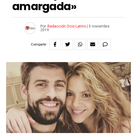
amargada»
Por
Redacción Ocio Latino
|
5 noviembre
2019
Compartir