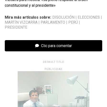
constitucional y al presidente»
Mira más artículos sobre:
DISOLUCIÓN
|
ELECCIONES
|
MARTÍN VIZCARRA
|
PARLAMENTO
|
PERÚ
|
PRESIDENTE
Clic para comentar
DEFAULT TITLE
PUBLICIDAD