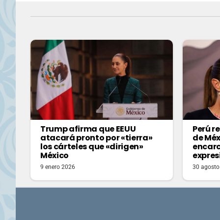
Trump afirma que EEUU
Perú r
atacará pronto por «tierra»
de Méxi
los cárteles que «dirigen»
encarc
México
expres
9 enero 2026
30 agosto