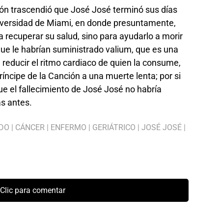
ón trascendió que José José terminó sus días
Universidad de Miami, en donde presuntamente,
a recuperar su salud, sino para ayudarlo a morir
 que le habrían suministrado valium, que es una
reducir el ritmo cardiaco de quien la consume,
ríncipe de la Canción a una muerte lenta; por si
e el fallecimiento de José José no habría
as antes.
DO
|
CÁNCER
|
ENFERMO
|
GERIÁTRICO
|
JOSÉ JOSÉ
|
Clic para comentar