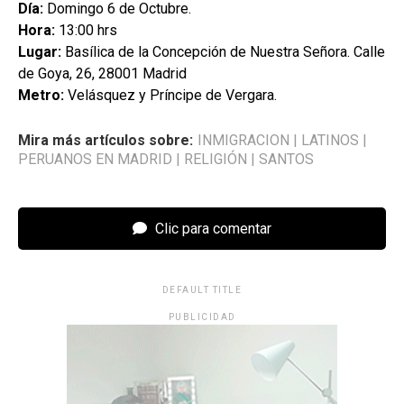
Día:
Domingo 6 de Octubre.
Hora:
13:00 hrs
Lugar:
Basílica de la Concepción de Nuestra Señora. Calle
de Goya, 26, 28001 Madrid
Metro:
Velásquez y Príncipe de Vergara.
Mira más artículos sobre:
INMIGRACION
|
LATINOS
|
PERUANOS EN MADRID
|
RELIGIÓN
|
SANTOS
Clic para comentar
DEFAULT TITLE
PUBLICIDAD