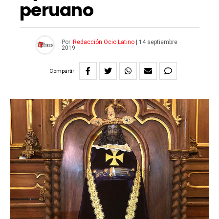
peruano
Por
Redacción Ocio Latino
|
14 septiembre
2019
Compartir