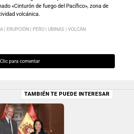
ado «Cinturón de fuego del Pacífico», zona de
ividad volcánica.
IA
|
ERUPCIÓN
|
PERÚ
|
UBINAS
|
VOLCÁN
Clic para comentar
TAMBIÉN TE PUEDE INTERESAR