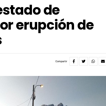
estado de
or erupción de
s
Compartir