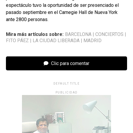
espectáculo tuvo la oportunidad de ser presenciado el
pasado septiembre en el Carnegie Hall de Nueva York
ante 2800 personas.
Mira más artículos sobre:
BARCELONA
|
CONCIERTOS
|
FITO PÁEZ
|
LA CIUDAD LIBERADA
|
MADRID
Clic para comentar
DEFAULT TITLE
PUBLICIDAD