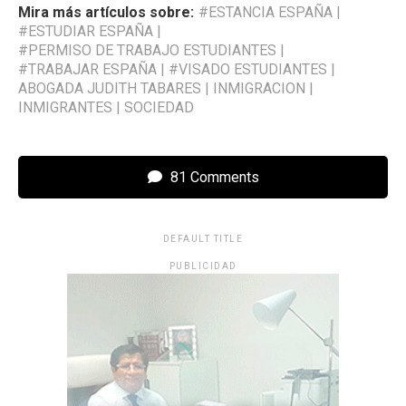
Mira más artículos sobre:
#ESTANCIA ESPAÑA
|
#ESTUDIAR ESPAÑA
|
#PERMISO DE TRABAJO ESTUDIANTES
|
#TRABAJAR ESPAÑA
|
#VISADO ESTUDIANTES
|
ABOGADA JUDITH TABARES
|
INMIGRACION
|
INMIGRANTES
|
SOCIEDAD
81 Comments
DEFAULT TITLE
PUBLICIDAD