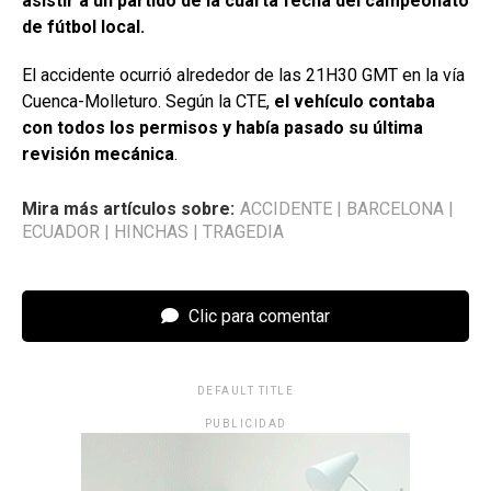
asistir a un partido de la cuarta fecha del campeonato
de fútbol local.
El accidente ocurrió alrededor de las 21H30 GMT en la vía
Cuenca-Molleturo. Según la CTE,
el vehículo contaba
con todos los permisos y había pasado su última
revisión mecánica
.
Mira más artículos sobre:
ACCIDENTE
|
BARCELONA
|
ECUADOR
|
HINCHAS
|
TRAGEDIA
Clic para comentar
DEFAULT TITLE
PUBLICIDAD