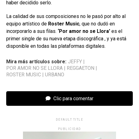
haber decidido serlo.
La calidad de sus composiciones no le pasó por alto al
equipo artístico de
Roster Music
, que no dudó en
incorporarlo a sus filas.
‘Por amor no se Llora’
es el
primer single de su nueva etapa discográfica , y ya está
disponible en todas las plataformas digitales.
Mira más artículos sobre:
JEFFY
|
POR AMOR NO SE LLORA
|
REGGAETON
|
ROSTER MUSIC
|
URBANO
Clic para comentar
DEFAULT TITLE
PUBLICIDAD