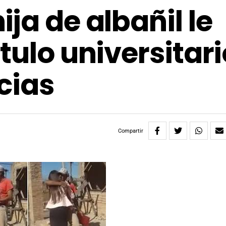
ja de albañil le
tulo universitari
acias
Compartir