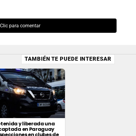
Clic para comentar
TAMBIÉN TE PUEDE INTERESAR
tenida y liberada una
 captada en Paraguay
nspecciones en clubes de