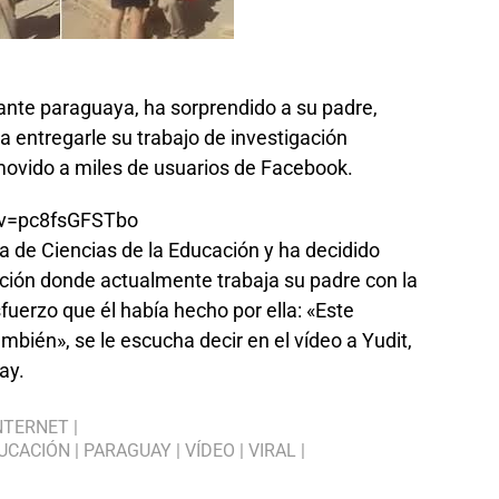
ante paraguaya, ha sorprendido a su padre,
ra entregarle su trabajo de investigación
nmovido a miles de usuarios de Facebook.
?v=pc8fsGFSTbo
ra de Ciencias de la Educación y ha decidido
cción donde actualmente trabaja su padre con la
fuerzo que él había hecho por ella: «Este
ambién», se le escucha decir en el vídeo a Yudit,
ay.
NTERNET
|
DUCACIÓN
|
PARAGUAY
|
VÍDEO
|
VIRAL
|