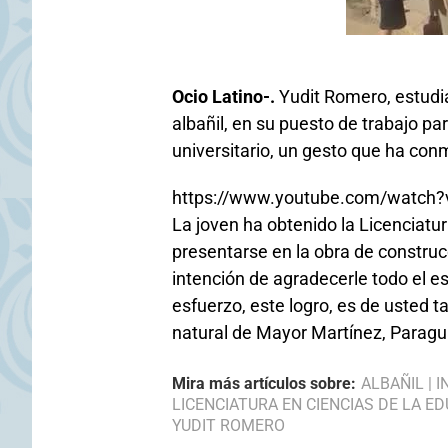
Ocio Latino-.
Yudit Romero, estudi
albañil, en su puesto de trabajo pa
universitario, un gesto que ha co
https://www.youtube.com/watch
La joven ha obtenido la Licenciatu
presentarse en la obra de constru
intención de agradecerle todo el es
esfuerzo, este logro, es de usted t
natural de Mayor Martínez, Paragu
Mira más artículos sobre:
ALBAÑIL
|
I
LICENCIATURA EN CIENCIAS DE LA E
YUDIT ROMERO