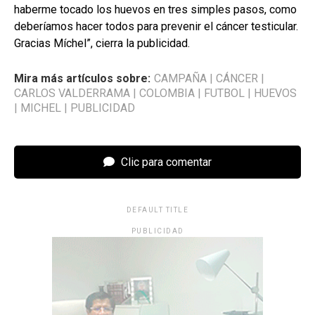
haberme tocado los huevos en tres simples pasos, como
deberíamos hacer todos para prevenir el cáncer testicular.
Gracias Míchel”, cierra la publicidad.
Mira más artículos sobre:
CAMPAÑA
|
CÁNCER
|
CARLOS VALDERRAMA
|
COLOMBIA
|
FUTBOL
|
HUEVOS
|
MICHEL
|
PUBLICIDAD
Clic para comentar
DEFAULT TITLE
PUBLICIDAD