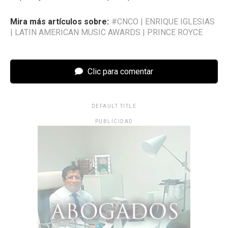
Mira más artículos sobre:
#CNCO
|
ENRIQUE IGLESIAS
|
LATIN AMERICAN MUSIC AWARDS
|
PRINCE ROYCE
Clic para comentar
DEFAULT TITLE
PUBLICIDAD