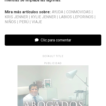
mientras se limpiaba las lágrimas.
Mira más artículos sobre:
AYUDA
|
CONMOVIDAS
|
KRIS JENNER
|
KYLIE JENNER
|
LABIOS LEPORINOS
|
NIÑOS
|
PERÚ
|
VIAJE
Clic para comentar
DEFAULT TITLE
PUBLICIDAD