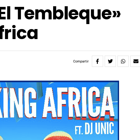
«El Tembleque»
frica
Compartir