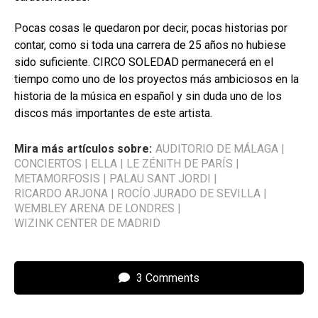
Pocas cosas le quedaron por decir, pocas historias por
contar, como si toda una carrera de 25 años no hubiese
sido suficiente. CIRCO SOLEDAD permanecerá en el
tiempo como uno de los proyectos más ambiciosos en la
historia de la música en español y sin duda uno de los
discos más importantes de este artista.
Mira más artículos sobre:
AUDITORIO DE MÁLAGA
|
CONCIERTOS
|
ELLA
|
LE ZÉNITH DE PARÍS
|
METAMORFOSIS
|
PALAU SANT JORDI
|
RICARDO ARJONA
|
ROCÍO JURADO DE SEVILLA
|
WEMBLEY ARENA DE LONDRES
|
WIZINK CENTER DE MADRID
3 Comments