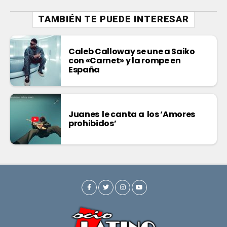
TAMBIÉN TE PUEDE INTERESAR
Caleb Calloway se une a Saiko
con «Carnet» y la rompe en
España
Juanes le canta a los ‘Amores
prohibidos’